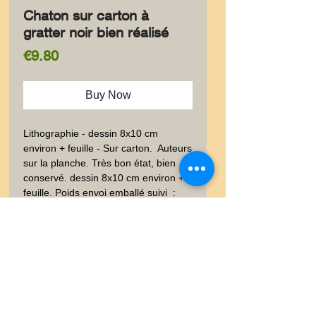
Chaton sur carton à
gratter noir bien réalisé
Price
€9.80
Buy Now
Lithographie - dessin 8x10 cm 
environ + feuille - Sur carton.  Auteurs 
sur la planche. Très bon état, bien 
conservé. dessin 8x10 cm environ + 
feuille. Poids envoi emballé suivi  : 
LETTRE 20-100gr. Un beau chaton 
bien réalisé
Livraison
Les frais de livraison dépendent
Garanties et Retour
de la nature de l'objet acheté, du