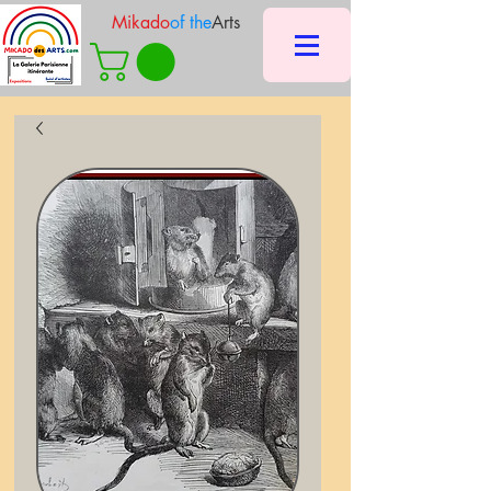
Mikado
of the
Arts