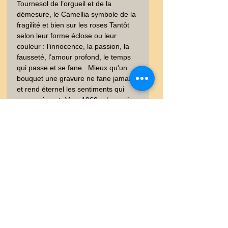
Tournesol de l’orgueil et de la 
démesure, le Camellia symbole de la 
fragilité et bien sur les roses Tantôt 
selon leur forme éclose ou leur 
couleur : l’innocence, la passion, la 
fausseté, l’amour profond, le temps 
qui passe et se fane.  Mieux qu'un 
bouquet une gravure ne fane jamais 
et rend éternel les sentiments qui 
nous animent.-Vers 1960 rehaussée 
couleur à la main - Non signée - Sur 
papier vélin  - Bon état, bien conservé 
- 23x30 cm -  . Recherche : Gravure - 
Amour, Ruban, Belles couleurs - 
Fleurs -  - Dessin - XIXéme - Années 
60
Information
Vous trouverez dans les onglets
Satisfait ou Remboursé
vos garanties et les conditions de