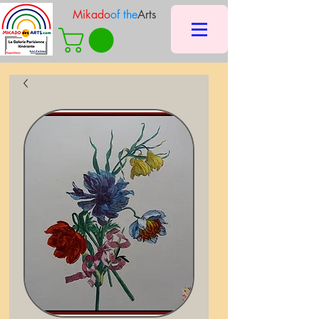
Mikado
of the
Arts