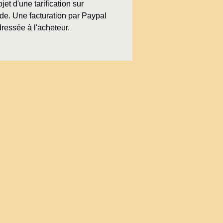
bjet d'une tarification sur
e. Une facturation par Paypal
ressée à l'acheteur.