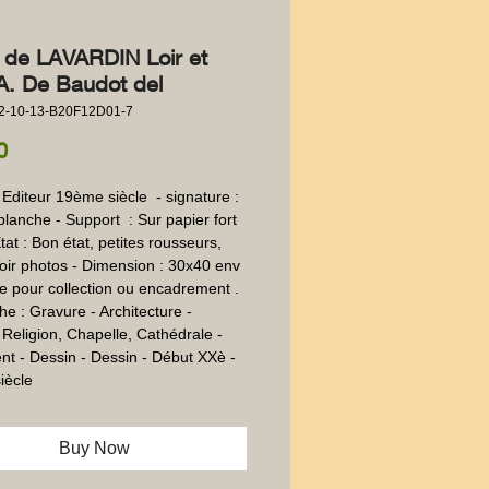
e de LAVARDIN Loir et
A. De Baudot del
2-10-13-B20F12D01-7
Price
0
Editeur 19ème siècle  - signature : 
planche - Support  : Sur papier fort 
Etat : Bon état, petites rousseurs, 
oir photos - Dimension : 30x40 env
e pour collection ou encadrement .
e : Gravure - Architecture -
Religion, Chapelle, Cathédrale -
 - Dessin - Dessin - Début XXè -
iècle
Buy Now