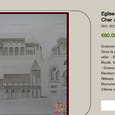
Eglis
Cher 
SKU: 202
€60.0
Gravure 
Sous la 
vélin  - 
Roulé, V
- Gravur
Recherch
Abbaye, 
Monument
19ème s