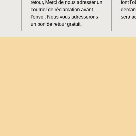
retour, Merci de nous adresser un
font l'o
courriel de réclamation avant
demand
l'envoi. Nous vous adresserons
sera ad
un bon de retour gratuit.