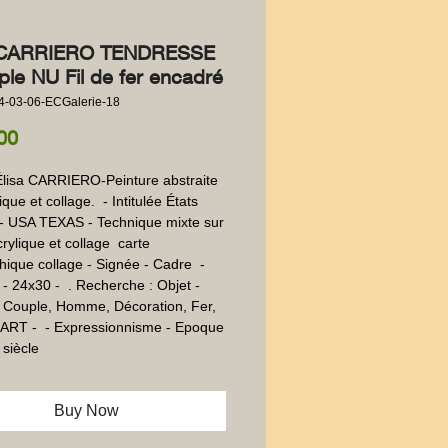
a CARRIERO TENDRESSE
ple NU Fil de fer encadré
4-03-06-ECGalerie-18
Price
00
Élisa CARRIERO-Peinture abstraite 
ue et collage.  - Intitulée États 
- USA TEXAS - Technique mixte sur 
Acrylique et collage  carte 
ique collage - Signée - Cadre  - 
 - 24x30 -  . Recherche : Objet - 
Couple, Homme, Décoration, Fer, 
 ART -  - Expressionnisme - Epoque 
siècle
Buy Now