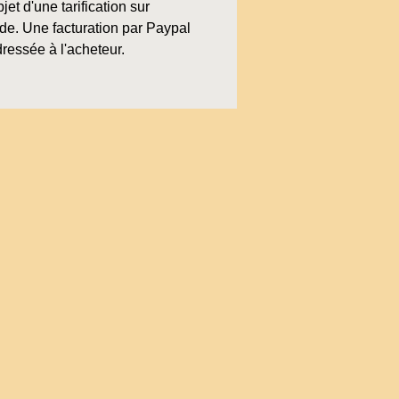
bjet d'une tarification sur
e. Une facturation par Paypal
ressée à l'acheteur.