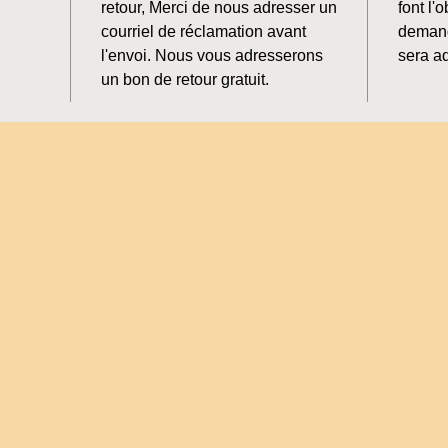
retour, Merci de nous adresser un
font l'o
courriel de réclamation avant
demand
l'envoi. Nous vous adresserons
sera ad
un bon de retour gratuit.