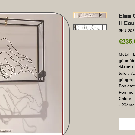
Elis
II Cou
SKU: 202
€235.
Métal - 
géométriq
désunis 
toile :  
géograph
Bon état
Femme, 
Calder -
- 20ème 