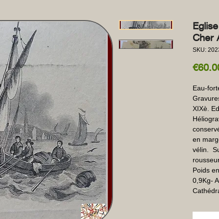
Eglis
Cher 
SKU: 202
€60.0
Eau-fort
Gravures
XIXè. Ed
Héliogra
conservé
en marge
vélin.  S
rousseur
Poids en
0,9Kg- A
Cathédr