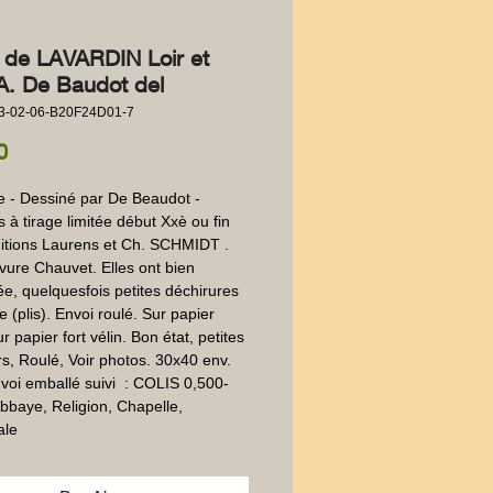
e de LAVARDIN Loir et
A. De Baudot del
3-02-06-B20F24D01-7
Price
0
e - Dessiné par De Beaudot - 
 à tirage limitée début Xxè ou fin 
itions Laurens et Ch. SCHMIDT . 
vure Chauvet. Elles ont bien 
e, quelquesfois petites déchirures 
 (plis). Envoi roulé. Sur papier 
ur papier fort vélin. Bon état, petites 
s, Roulé, Voir photos. 30x40 env. 
voi emballé suivi  : COLIS 0,500-
bbaye, Religion, Chapelle, 
ale