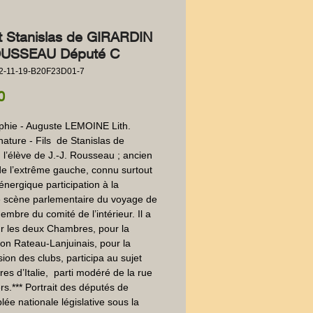
t Stanislas de GIRARDIN
OUSSEAU Député C
2-11-19-B20F23D01-7
Price
0
phie - Auguste LEMOINE Lith. 
ature - Fils  de Stanislas de 
, l’élève de J.-J. Rousseau ; ancien 
e l’extrême gauche, connu surtout 
énergique participation à la 
 scène parlementaire du voyage de 
mbre du comité de l’intérieur. Il a 
r les deux Chambres, pour la 
ion Rateau-Lanjuinais, pour la 
ion des clubs, participa au sujet 
res d’Italie,  parti modéré de la rue 
rs.*** Portrait des députés de 
lée nationale législative sous la 