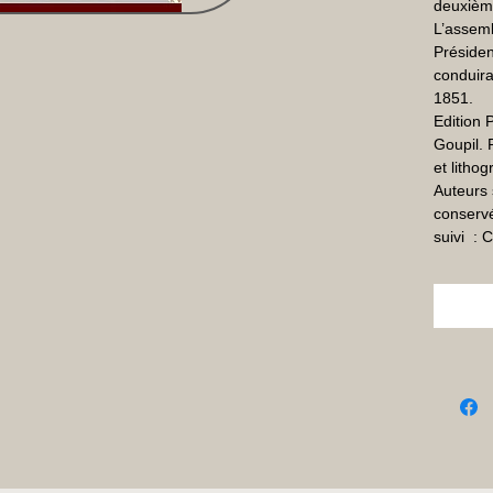
deuxième
L’assemb
Présiden
conduira
1851.

Edition 
Goupil. P
et lithog
Auteurs 
conservé
suivi  :