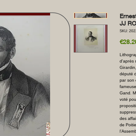
Ernes
JJ R
SKU: 202
€28.2
Lithogra
d'après n
Girardin
député d
par son 
fameuse
Gand. Me
voté pou
proposit
suppress
des affai
de Poitie
l’Assemb