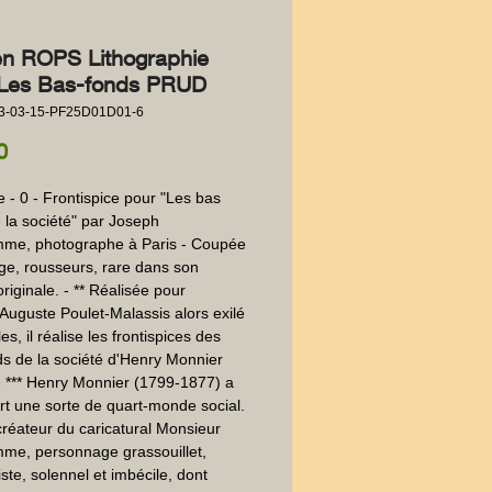
ien ROPS Lithographie
Les Bas-fonds PRUD
3-03-15-PF25D01D01-6
Price
0
e - 0 - Frontispice pour "Les bas 
 la société" par Joseph 
me, photographe à Paris - Coupée 
ge, rousseurs, rare dans son 
originale. - ** Réalisée pour  
r Auguste Poulet-Malassis alors exilé 
es, il réalise les frontispices des 
s de la société d'Henry Monnier 
- *** Henry Monnier (1799-1877) a 
t une sorte de quart-monde social. 
 créateur du caricatural Monsieur 
e, personnage grassouillet, 
ste, solennel et imbécile, dont 