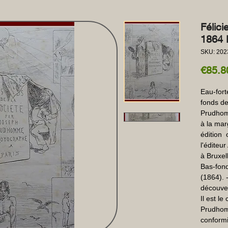
Félic
1864 
SKU: 202
€85.8
Eau-fort
fonds de
Prudhom
à la mar
édition  
l'éditeu
à Bruxell
Bas-fond
(1864). 
découver
Il est le
Prudhomm
conformi