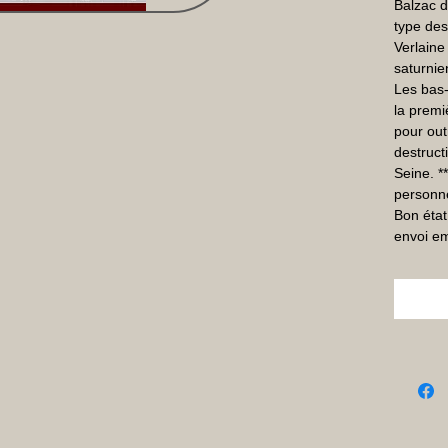
Balzac di
type des
Verlaine
saturni
Les bas-
la premi
pour out
destruct
Seine. *
personne
Bon état
envoi em