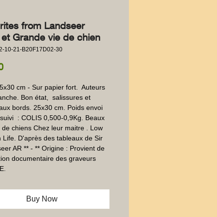
rites from Landseer
 et Grande vie de chien
2-10-21-B20F17D02-30
Price
0
25x30 cm - Sur papier fort.  Auteurs 
anche. Bon état,  salissures et 
e aux bords. 25x30 cm. Poids envoi 
suivi  : COLIS 0,500-0,9Kg. Beaux 
 de chiens Chez leur maitre . Low 
h Life. D'après des tableaux de Sir 
er AR ** - ** Origine : Provient de 
ction documentaire des graveurs 
E.
Buy Now