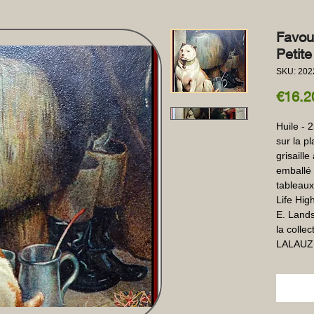
Favou
Petite
SKU: 202
€16.2
Huile - 
sur la pl
grisaill
emballé 
tableaux
Life Hig
E. Landse
la colle
LALAUZ