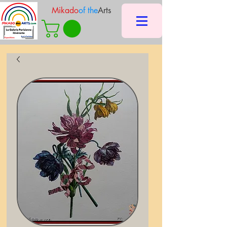
Mikado
of the
Arts