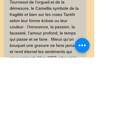
Tournesol de l’orgueil et de la 
démesure, le Camellia symbole de la 
fragilité et bien sur les roses Tantôt 
selon leur forme éclose ou leur 
couleur : l’innocence, la passion, la 
fausseté, l’amour profond, le temps 
qui passe et se fane.  Mieux qu'un 
bouquet une gravure ne fane jamais 
et rend éternel les sentiments qui 
nous animent.-Vers 1960 rehaussée 
couleur à la main - Non signée - Sur 
papier vélin  - Bon état, bien conservé 
- 23x30 cm -  . Recherche : Gravure - 
Rose, Ruban, Amour, Sincérité - 
Fleurs -  - Dessin - XIXéme - Années 
60
Information
Vous trouverez dans les onglets
Satisfait ou Remboursé
vos garanties et les conditions de