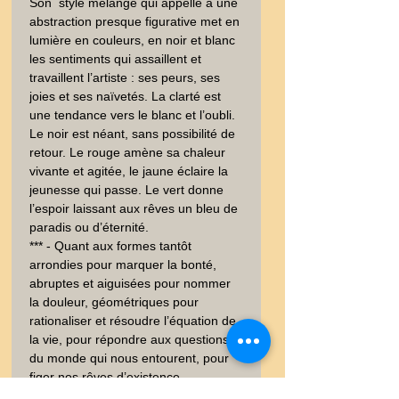
Son  style mélangé qui appelle à une 
abstraction presque figurative met en 
lumière en couleurs, en noir et blanc 
les sentiments qui assaillent et 
travaillent l’artiste : ses peurs, ses 
joies et ses naïvetés. La clarté est 
une tendance vers le blanc et l’oubli. 
Le noir est néant, sans possibilité de 
retour. Le rouge amène sa chaleur 
vivante et agitée, le jaune éclaire la 
jeunesse qui passe. Le vert donne 
l’espoir laissant aux rêves un bleu de 
paradis ou d’éternité. 

*** - Quant aux formes tantôt 
arrondies pour marquer la bonté, 
abruptes et aiguisées pour nommer 
la douleur, géométriques pour 
rationaliser et résoudre l’équation de 
la vie, pour répondre aux questions 
du monde qui nous entourent, pour 
figer nos rêves d’existence.

Gill Agnès a compris le message de 