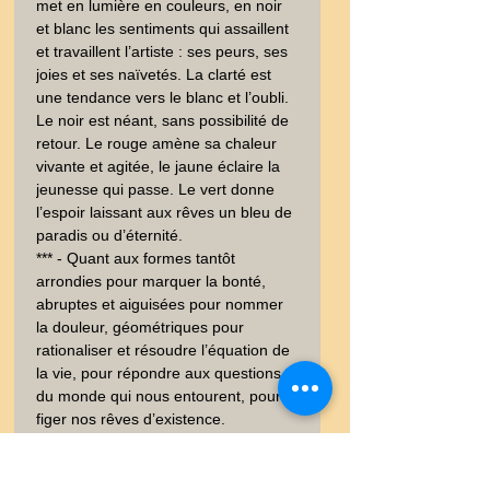
met en lumière en couleurs, en noir 
et blanc les sentiments qui assaillent 
et travaillent l’artiste : ses peurs, ses 
joies et ses naïvetés. La clarté est 
une tendance vers le blanc et l’oubli. 
Le noir est néant, sans possibilité de 
retour. Le rouge amène sa chaleur 
vivante et agitée, le jaune éclaire la 
jeunesse qui passe. Le vert donne 
l’espoir laissant aux rêves un bleu de 
paradis ou d’éternité. 

*** - Quant aux formes tantôt 
arrondies pour marquer la bonté, 
abruptes et aiguisées pour nommer 
la douleur, géométriques pour 
rationaliser et résoudre l’équation de 
la vie, pour répondre aux questions 
du monde qui nous entourent, pour 
figer nos rêves d’existence.

Gill Agnès a compris le message de 
Kandinsky. **** - Elle fut membre de 
l’Union des femmes peintres et 