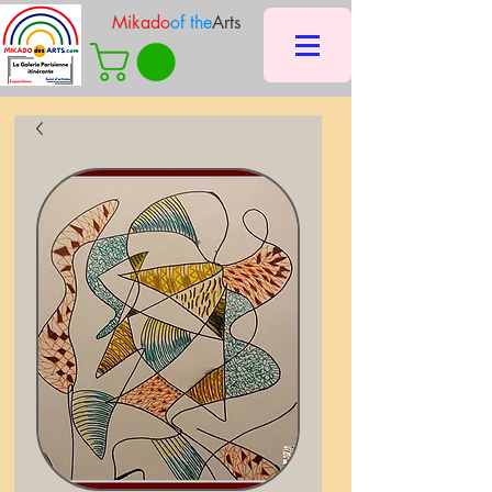
Mikado
of the
Arts