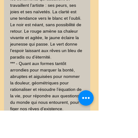
travaillent l’artiste : ses peurs, ses 
joies et ses naïvetés. La clarté est 
une tendance vers le blanc et l’oubli. 
Le noir est néant, sans possibilité de 
retour. Le rouge amène sa chaleur 
vivante et agitée, le jaune éclaire la 
jeunesse qui passe. Le vert donne 
l’espoir laissant aux rêves un bleu de 
paradis ou d’éternité. 

*** - Quant aux formes tantôt 
arrondies pour marquer la bonté, 
abruptes et aiguisées pour nommer 
la douleur, géométriques pour 
rationaliser et résoudre l’équation de 
la vie, pour répondre aux questions 
du monde qui nous entourent, pour 
figer nos rêves d’existence.

Gill Agnès a compris le message de 
Kandinsky. **** - Elle fut membre de 
l’Union des femmes peintres et 
sculpteurs (UFPS), rassemblement 