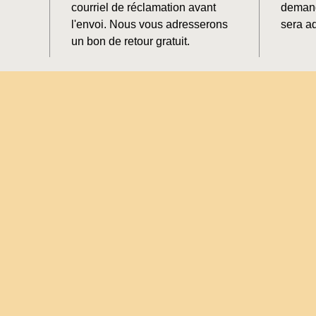
courriel de réclamation avant
demand
l'envoi. Nous vous adresserons
sera ad
un bon de retour gratuit.