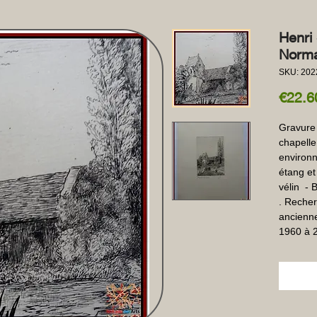
Henri
Norma
SKU: 202
€22.6
Gravure 
chapelle
environn
étang et
vélin  - 
. Recher
ancienne,
1960 à 