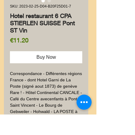
SKU: 2023-02-25-D04-B20F25D01-7
Hotel restaurant 6 CPA
STIERLEN SUISSE Pont
ST Vin
Price
€11.20
Buy Now
Correspondance - Différentes régions 
France - dont Hotel Garni de La 
Poste (signé aout 1873) de genève 
Rare ! - Hôtel Continental CANCALE - 
Café du Centre avecenfants à Pont 
Saint Vincent - Le Bourg de 
Gebweiler - Hohwald - LA POSTE à 
HAGENAU - Sur papier fort.  Auteurs 
sur la planche. Bon état, bien 
conservé. 9x14 cm. Poids envoi 