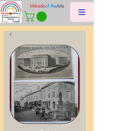
Mikado
of the
Arts