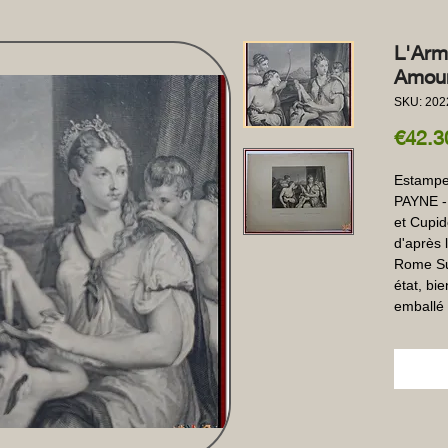
L'Arm
Amour
SKU: 202
€42.3
Estampe
PAYNE - 
et Cupid
d'après 
Rome Sur
état, bi
emballé 