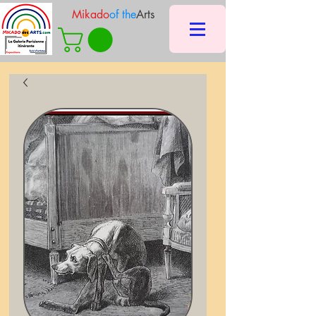
Mikado
of the
Arts