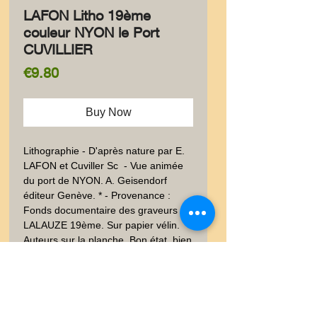
LAFON Litho 19ème
couleur NYON le Port
CUVILLIER
Price
€9.80
Buy Now
Lithographie - D'après nature par E. 
LAFON et Cuviller Sc  - Vue animée 
du port de NYON. A. Geisendorf 
éditeur Genève. * - Provenance :  
Fonds documentaire des graveurs 
LALAUZE 19ème. Sur papier vélin.  
Auteurs sur la planche. Bon état, bien 
conservé, qq rousseurs. 27x18 cm. 
Poids envoi emballé suivi  : COLIS 
0,500-0,9Kg