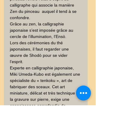
calligraphe qui associe la manière 
Zen du pinceau  auquel il tend à se 
confondre.

Grâce au zen, la calligraphie 
japonaise s’est imposée grâce au 
cercle de l’illumination, l’Ensò.

Lors des cérémonies du thé 
japonaises, il faut regarder une 
œuvre de Shodò pour se vider 
l’esprit. 

Experte en calligraphie japonaise, 
Miki Umeda-Kubo est également une 
spécialiste du « tenkoku », art de 
fabriquer des sceaux. Cet art 
miniature, délicat et très technique de 
la gravure sur pierre, exige une 
connaissance approfondie de 
l’histoire des kanjis et des styles 
anciens. 

Dans ses  ateliers, Miki enseigne le 
tracé de pinceau et la gravure autant 