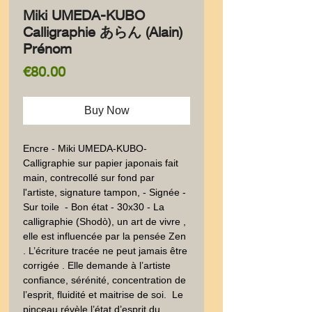
Miki UMEDA-KUBO
Calligraphie あらん (Alain)
Prénom
Price
€80.00
Buy Now
Encre - Miki UMEDA-KUBO-
Calligraphie sur papier japonais fait 
main, contrecollé sur fond par 
l'artiste, signature tampon, - Signée - 
Sur toile  - Bon état - 30x30 - La 
calligraphie (Shodò), un art de vivre , 
elle est influencée par la pensée Zen 
. L’écriture tracée ne peut jamais être 
corrigée . Elle demande à l’artiste 
confiance, sérénité, concentration de 
l’esprit, fluidité et maitrise de soi.  Le 
pinceau révèle l’état d’esprit du 