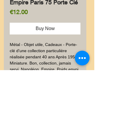
Empire Paris 75 Porte Clé
Price
€12.00
Buy Now
Métal - Objet utile, Cadeaux - Porte-
clé d'une collection particulière 
réalisée pendant 40 ans Après 1950.  
Miniature. Bon, collection, jamais 
servi. Napoléon, Empire. Poids envoi 
emballé suivi  : LETTRE 20-100gr
Livraison
Les frais de livraison dépendent
Garanties et Retour
de la nature de l'objet acheté, du
poids et l'emballage.Lettre suivie,
Ventes "satisfaites ou
Lettre recommandé, Mondial
remboursées" dans un délai de