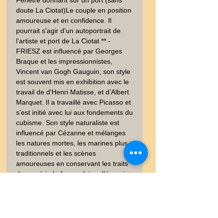
Fenêtre donnant sur un port (sans 
doute La Ciotat)Le couple en position 
amoureuse et en confidence. Il 
pourrait s'agir d'un autoportrait de 
l'artiste et port de La Ciotat ** -  
FRIESZ est influencé par Georges 
Braque et les impressionnistes, 
Vincent van Gogh Gauguin, son style 
est souvent mis en exhibition avec le 
travail de d'Henri Matisse, et d’Albert 
Marquet. Il a travaillé avec Picasso et 
s’est initié avec lui aux fondements du 
cubisme. Son style naturaliste est 
influencé par Cézanne et mélanges 
les natures mortes, les marines plus 
traditionnels et les scènes 
amoureuses en conservant les traits 
de sa période fauve pleine d’énergie 
aux couleurs et les contrastes forts 
qu’illustrent en gravures en noir-  
Origine : Collection personnelle - 
Signée dans la planche - Sur papier 