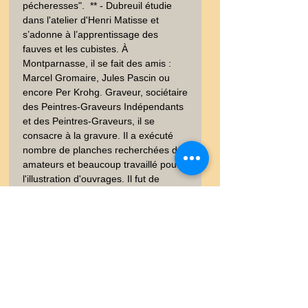
pécheresses".  ** - Dubreuil étudie 
dans l'atelier d'Henri Matisse et 
s’adonne à l’apprentissage des 
fauves et les cubistes. À 
Montparnasse, il se fait des amis : 
Marcel Gromaire, Jules Pascin ou 
encore Per Krohg. Graveur, sociétaire 
des Peintres-Graveurs Indépendants 
et des Peintres-Graveurs, il se 
consacre à la gravure. Il a exécuté 
nombre de planches recherchées des 
amateurs et beaucoup travaillé pour 
l'illustration d'ouvrages. Il fut de 
conseiller artistique de la 
Chalcographie du Louvre. - Signée - 
Sur papier vélin  - Bon état, bien 
conservé - Pl 43x34 cm -  . 
Recherche : Gravure - Régence, 
Favorite, Philippe d'Orléans - 
Royauté -  - Dessin - XIXéme - 
XIXème et avant