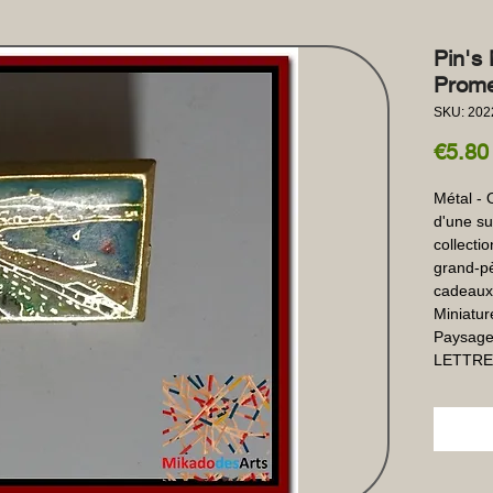
Pin's 
Prome
SKU: 202
€5.80
Métal - 
d'une su
collectio
grand-pè
cadeaux
Miniature
Paysage.
LETTRE