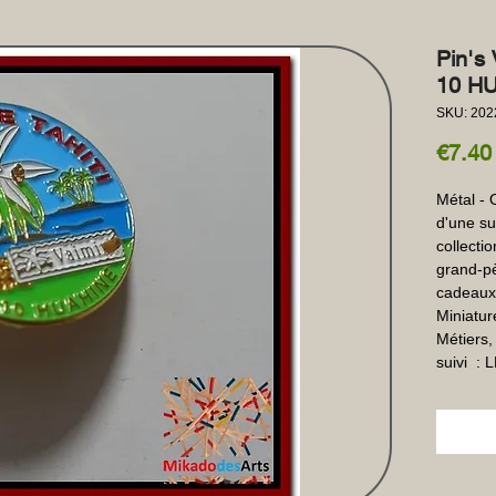
Pin's 
10 HU
SKU: 202
€7.40
Métal - 
d'une su
collectio
grand-pè
cadeaux
Miniature
Métiers,
suivi  :