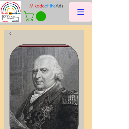
Mikado
of the
Arts