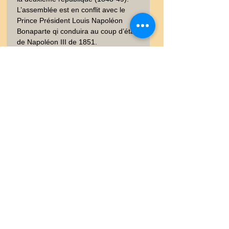
L’assemblée est en conflit avec le 
Prince Président Louis Napoléon 
Bonaparte qi conduira au coup d’état 
de Napoléon III de 1851.

Edition Paris Maison BASSET et 
Imprimerie Goupil. Portrait réalisé par 
les dessinateurs et lithographe du 
temps. Sur papier fort.  Signée dans 
la planche. Bon état, bien conservé, 
qq rousseurs. 40x23 cm. Poids envoi 
emballé suivi  : COLIS 0,500-0,9Kg
0
0
0
Garanties et Retour