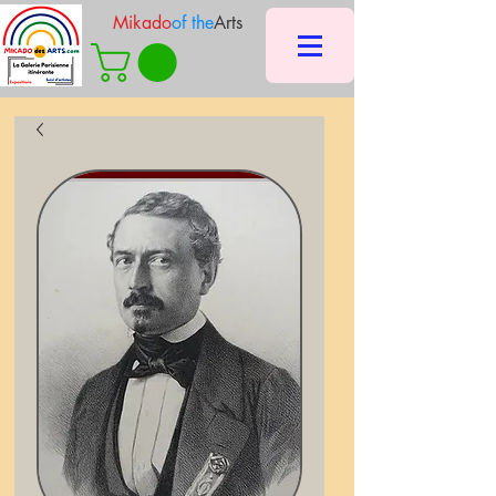
Mikado
of the
Arts