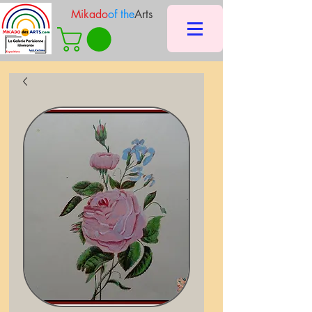
Mikado
of the
Arts