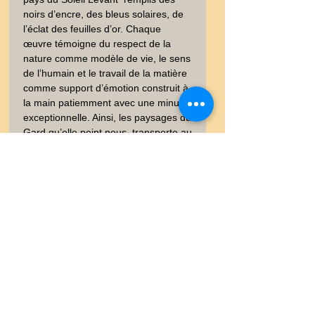
noirs d’encre, des bleus solaires, de 
l’éclat des feuilles d’or. Chaque 
œuvre témoigne du respect de la 
nature comme modèle de vie, le sens 
de l’humain et le travail de la matière 
comme support d’émotion construit à 
la main patiemment avec une minutie 
exceptionnelle. Ainsi, les paysages du 
Gard qu’elle peint nous  transporte au 
pays d’Hokusai, laissant le bleu 
exprimer l’énergie de nature occitane. 
. Recherche : Peinture - Oiseau, 
Printemps, Japon, HARU, Rivière, - 
ART -  - Peinture figurative - Epoque - 
20ème siècle
Information
Vous trouverez dans les onglets
Satisfait ou Remboursé
vos garanties et les conditions de