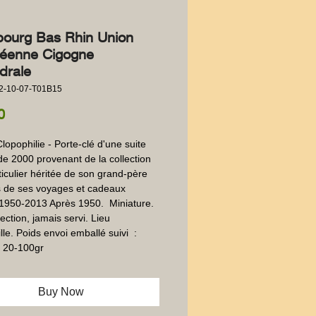
bourg Bas Rhin Union
éenne Cigogne
drale
2-10-07-T01B15
Price
0
lopophilie - Porte-clé d'une suite 
de 2000 provenant de la collection 
ticulier héritée de son grand-père 
 de ses voyages et cadeaux 
950-2013 Après 1950.  Miniature. 
ection, jamais servi. Lieu 
le. Poids envoi emballé suivi  : 
 20-100gr
Buy Now