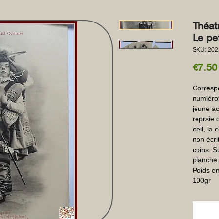
Théat
Le pet
SKU: 202
€7.50
Correspo
numlérot
jeune ac
reprsie d
oeil, la 
non écri
coins. Su
planche.
Poids en
100gr