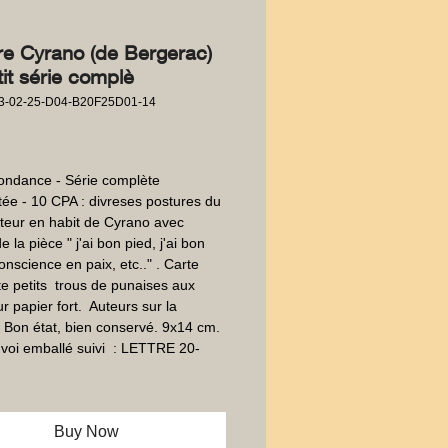
re Cyrano (de Bergerac)
it série complè
3-02-25-D04-B20F25D01-14
Price
ndance - Série complète 
ée - 10 CPA : divreses postures du 
teur en habit de Cyrano avec 
e la pièce " j'ai bon pied, j'ai bon 
conscience en paix, etc.." . Carte 
te petits  trous de punaises aux 
r papier fort.  Auteurs sur la 
 Bon état, bien conservé. 9x14 cm. 
voi emballé suivi  : LETTRE 20-
Buy Now