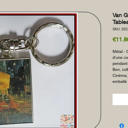
Van G
Tablea
SKU: 202
€11.8
Métal - 
d'une col
pendant 
Bon, coll
Cinéma,T
emballé 