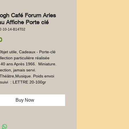
ogh Café Forum Arles
u Affiche Porte clé
2-10-14-B14T02
Price
0
Objet utile, Cadeaux - Porte-clé 
lection particulière réalisée 
40 ans Après 1966.  Miniature. 
ection, jamais servi. 
héâtre,Musique. Poids envoi 
suivi  : LETTRE 20-100gr
Buy Now