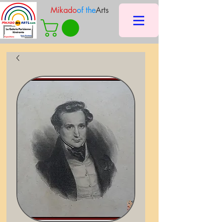
Mikado
of the
Arts