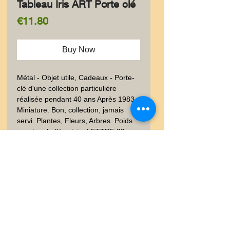
Tableau Iris ART Porte clé
Price
€11.80
Buy Now
Métal - Objet utile, Cadeaux - Porte-
clé d'une collection particulière 
réalisée pendant 40 ans Après 1983.  
Miniature. Bon, collection, jamais 
servi. Plantes, Fleurs, Arbres. Poids 
envoi emballé suivi  : LETTRE 20-
100gr
Livraison
Les frais de livraison dépendent
Garanties et Retour
de la nature de l'objet acheté, du
poids et l'emballage.Lettre suivie,
Ventes "satisfaites ou
Lettre recommandé, Mondial