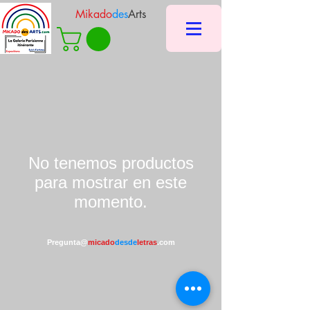
Mikado
des
Arts
No tenemos productos
para mostrar en este
momento.
Pregunta@
micado
desde
letras
.com