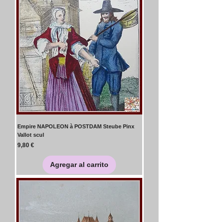
Empire NAPOLEON à POSTDAM Steube Pinx
Vallot scul
Precio
9,80 €
Agregar al carrito