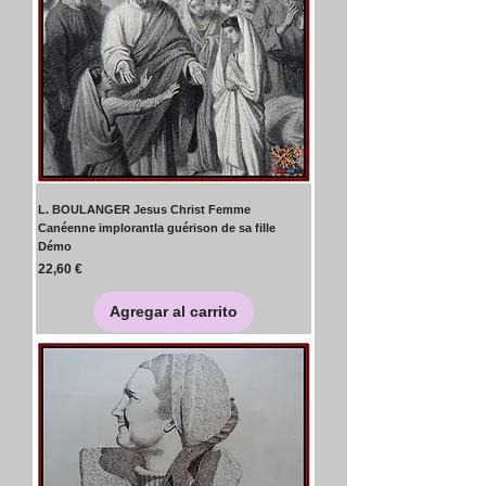
L. BOULANGER Jesus Christ Femme
Canéenne implorantla guérison de sa fille
Démo
Precio
22,60 €
Agregar al carrito