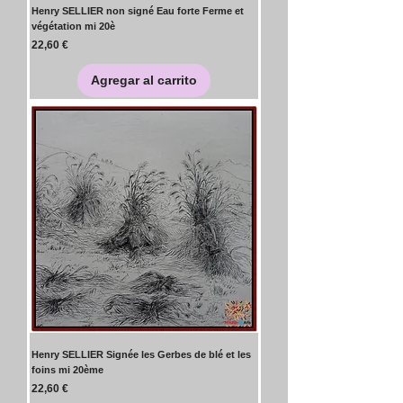
Henry SELLIER non signé Eau forte Ferme et
végétation mi 20è
Precio
22,60 €
Agregar al carrito
Henry SELLIER Signée les Gerbes de blé et les
foins mi 20ème
Precio
22,60 €