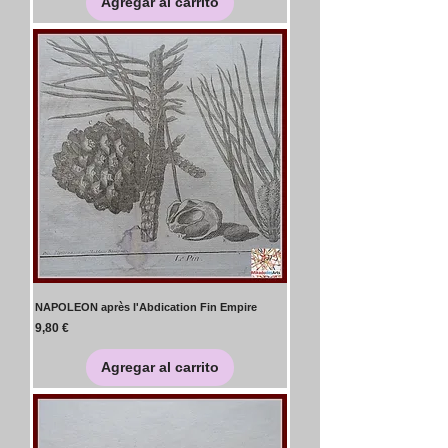
Agregar al carrito
NAPOLEON après l'Abdication Fin Empire
Precio
9,80 €
Agregar al carrito