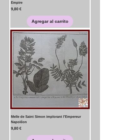
Empire
Precio
9,80 €
Agregar al carrito
Melle de Saint Simon implorant l'Empereur
Napoléon
Precio
9,80 €