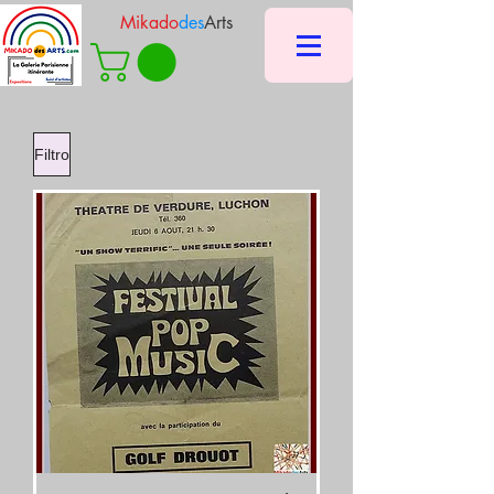
Mikado
des
Arts
Filtro