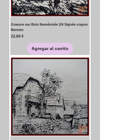
Gravure sur Bois Numérotée 2/4 Signée crayon
Bernixx
Precio
22,60 €
Agregar al carrito