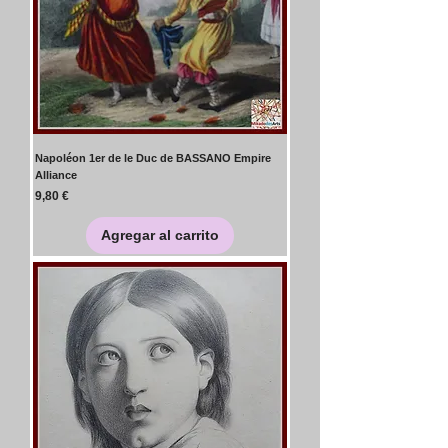
Napoléon 1er de le Duc de BASSANO Empire
Alliance
Precio
9,80 €
Agregar al carrito