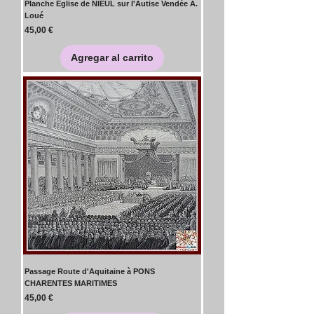
Planche Eglise de NIEUL sur l'Autise Vendée A.
Loué
Precio
45,00 €
Agregar al carrito
Passage Route d'Aquitaine à PONS
CHARENTES MARITIMES
Precio
45,00 €