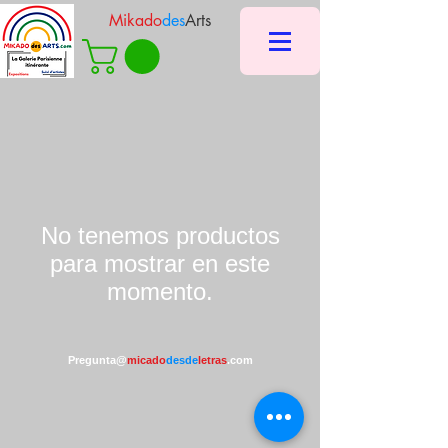
Mikado
des
Arts
No tenemos productos
para mostrar en este
momento.
Pregunta@
micado
desde
letras
.com