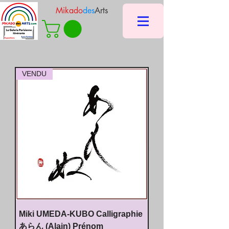
Mikado
des
Arts
VENDU
Miki UMEDA-KUBO Calligraphie
あらん (Alain) Prénom