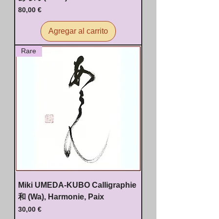
Precio
80,00 €
Agregar al carrito
Rare
Miki UMEDA-KUBO Calligraphie
和 (Wa), Harmonie, Paix
Precio
30,00 €