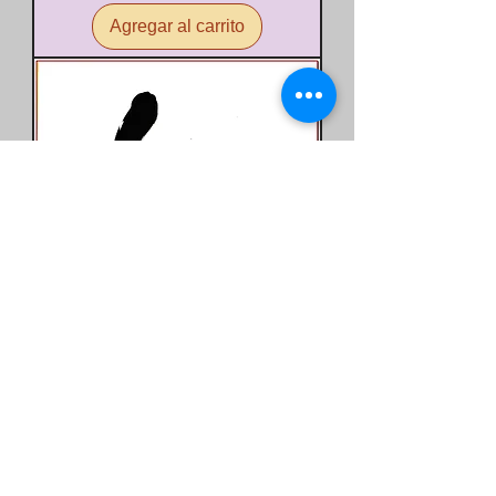
Agregar al carrito
Miki UMEDA-KUBO Tampon
Lapin shinjitai 兎
Precio
45,00 €
Agregar al carrito