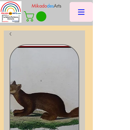
Mikado
des
Arts