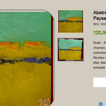
Abstra
Paysa
SKU: 20
120,0
Huile - 
champs a
colorist
Nicolas 
état, bi
emballé 