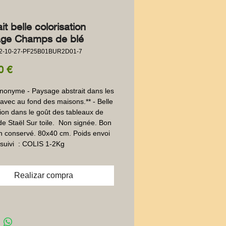
it belle colorisation
ge Champs de blé
22-10-27-PF25B01BUR2D01-7
Precio
0 €
Anonyme - Paysage abstrait dans les 
vec au fond des maisons.** - Belle 
aion dans le goût des tableaux de 
de Staël Sur toile.  Non signée. Bon 
en conservé. 80x40 cm. Poids envoi 
suivi  : COLIS 1-2Kg
Realizar compra