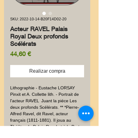
SKU: 2022-10-14-B20F14D02-20
Acteur RAVEL Palais
Royal Deux profonds
Scélérats
Precio
44,60 €
Realizar compra
Lithographie - Eustache LORSAY 
Pinxit et A. Collette lith. - Portrait de 
l'acteur RAVEL  Juant la piéce Les 
deux profonds Scélérats. ** *Pierre-
Alfred Ravel, dit Ravel, acteur 
français (1811-1881). Il joua au 
Théâtre du Palais Royal et à la Porte 
Saint Martin Sur papier fort.  Auteurs 