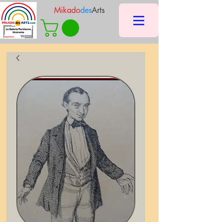
Mikado
des
Arts