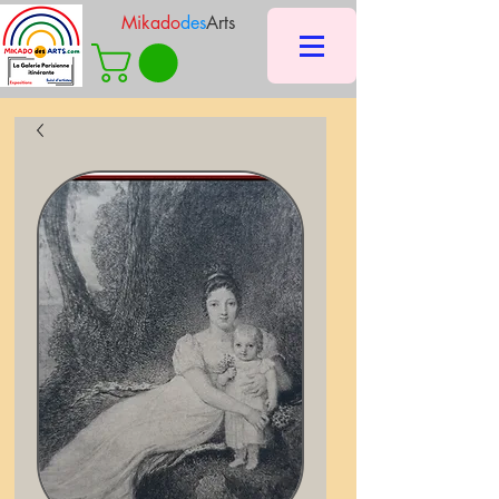
Mikado
des
Arts