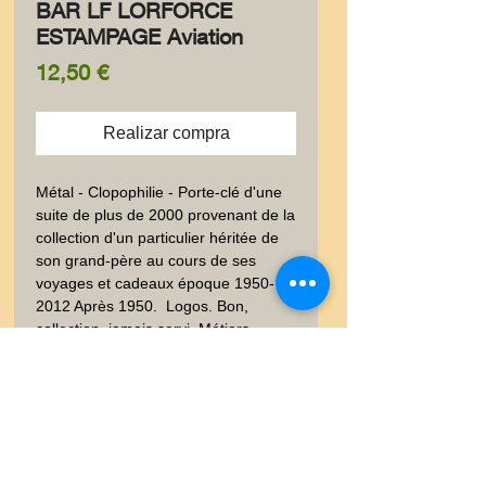
BAR LF LORFORCE
ESTAMPAGE Aviation
Precio
12,50 €
Realizar compra
Métal - Clopophilie - Porte-clé d'une 
suite de plus de 2000 provenant de la 
collection d'un particulier héritée de 
son grand-père au cours de ses 
voyages et cadeaux époque 1950-
2012 Après 1950.  Logos. Bon, 
collection, jamais servi. Métiers, 
Techniques. Poids envoi emballé suivi  
: LETTRE 20-100gr
Livraison
Les frais de livraison dépendent