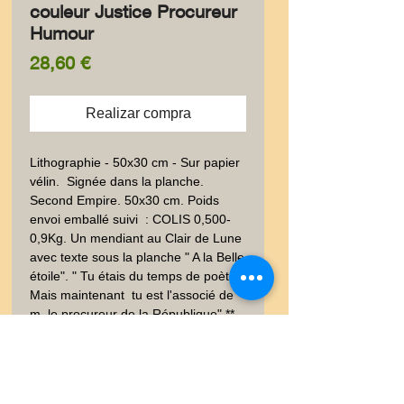
couleur Justice Procureur
Humour
Precio
28,60 €
Realizar compra
Lithographie - 50x30 cm - Sur papier 
vélin.  Signée dans la planche. 
Second Empire. 50x30 cm. Poids 
envoi emballé suivi  : COLIS 0,500-
0,9Kg. Un mendiant au Clair de Lune 
avec texte sous la planche " A la Belle 
étoile". " Tu étais du temps de poète.. 
Mais maintenant  tu est l'associé de 
m. le procureur de la République" ** - 
Provenance : Collection 
documentaire des graveurs LALAUZE 
**