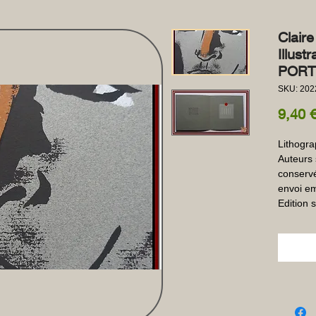
Clair
Illus
PORTR
SKU: 202
9,40 
Lithograp
Auteurs 
conservé
envoi em
Edition 