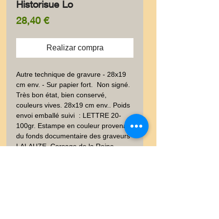
Historisue Lo
Precio
28,40 €
Realizar compra
Autre technique de gravure - 28x19 
cm env. - Sur papier fort.  Non signé. 
Très bon état, bien conservé, 
couleurs vives. 28x19 cm env.. Poids 
envoi emballé suivi  : LETTRE 20-
100gr. Estampe en couleur provenant 
du fonds documentaire des graveurs 
LALAUZE. Corsage de la Reine 
retrouvé dans un manuscrit de Mme 
Eloffe
Livraison
Les frais de livraison dépendent