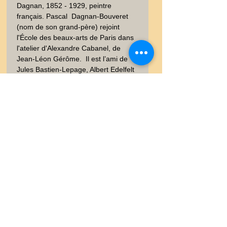
Dagnan, 1852 - 1929, peintre 
français. Pascal  Dagnan-Bouveret 
(nom de son grand-père) rejoint 
l'École des beaux-arts de Paris dans 
l'atelier d'Alexandre Cabanel, de 
Jean-Léon Gérôme.  Il est l’ami de 
Jules Bastien-Lepage, Albert Edelfelt  
et Gustave Courtois,avec qui il 
partage un atelier d’artiste. - ***   
L’ART - Revue Hebdomadaire 
Illustrée  publiée entre 1875 et 1895, 
eau-forte sur papier vergé. 
Imprimerie SALOMON *** - 
Provenance : Collection 
documentaire des graveurs LALAUZE
Livraison
Les frais de livraison dépendent
Garanties et Retour
de la nature de l'objet acheté, du