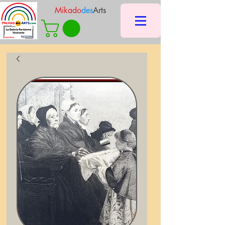
Mikado
des
Arts