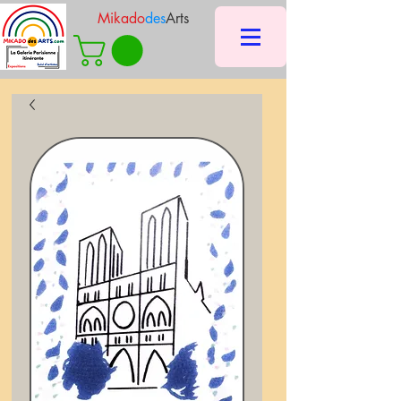
Mikado
des
Arts