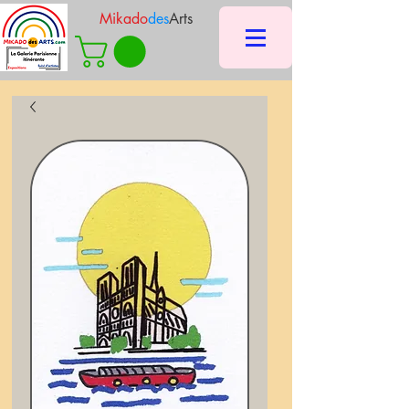
Mikado
des
Arts