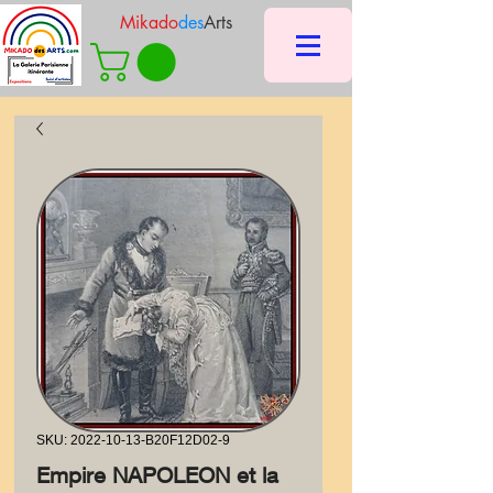
Mikado
des
Arts
SKU: 2022-10-13-B20F12D02-9
Empire NAPOLEON et la