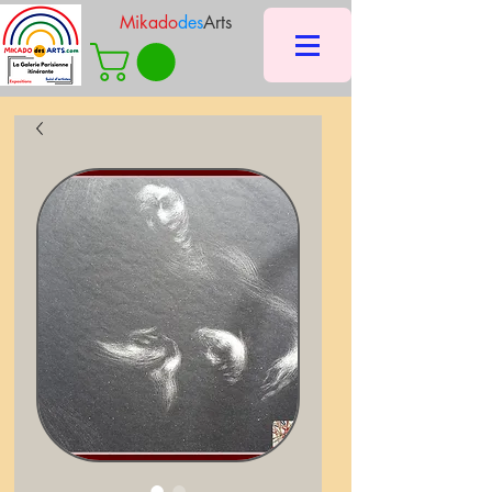
Mikado
des
Arts